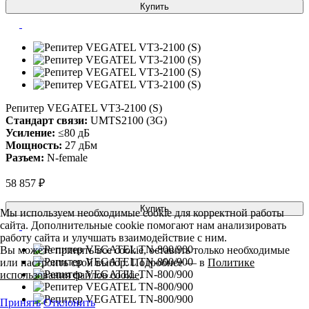
Купить
Репитер VEGATEL VT3-2100 (S)
Стандарт связи:
UMTS2100 (3G)
Усиление:
≤80 дБ
Мощность:
27 дБм
Разъем:
N-female
58 857 ₽
Купить
Мы используем необходимые cookie для корректной работы
сайта. Дополнительные cookie помогают нам анализировать
работу сайта и улучшать взаимодействие с ним.
Вы можете принять все cookie, оставить только необходимые
или настроить свой выбор. Подробнее — в
Политике
использования файлов cookie
.
Принять
Отклонить